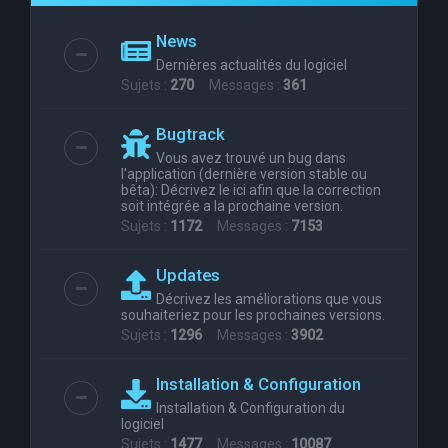
e
News
r
Dernières actualités du logiciel
c
Sujets :
270
Messages :
361
h
Bugtrack
e
Vous avez trouvé un bug dans
r
l'application (dernière version stable ou
bêta): Décrivez le ici afin que la correction
soit intégrée a la prochaine version.
Sujets :
1172
Messages :
7153
Updates
Décrivez les améliorations que vous
souhaiteriez pour les prochaines versions.
Sujets :
1296
Messages :
3902
Installation & Configuration
Installation & Configuration du
logiciel
Sujets :
1477
Messages :
10087