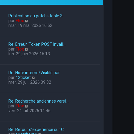
Publication du patch stable 3…
V
par
Flox
o
mar. 19 mai 2026 16:52
i
r
l
Re: Erreur 'Token POST invali…
e
V
par
Flox
d
o
lun. 29 juin 2026 16:13
e
i
r
r
n
l
i
Re: Note interne/Visible par …
e
e
V
par
42ticket
d
r
o
mer. 29 juil. 2026 09:32
e
m
i
r
e
r
n
s
l
i
s
Re: Recherche anciennes versi…
e
e
a
V
par
Flox
d
r
g
o
ven. 24 juil. 2026 14:46
e
m
e
i
r
e
r
n
s
l
i
s
Re: Retour d’expérience sur C…
e
e
a