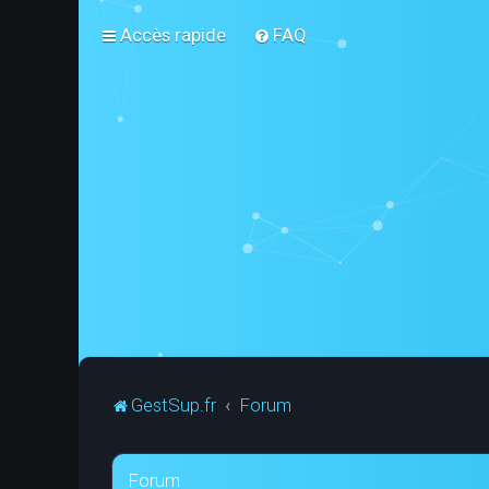
Accès rapide
FAQ
GestSup.fr
Forum
Forum