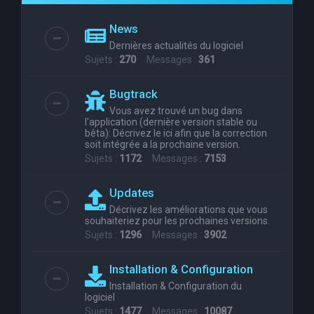
e
News
r
Dernières actualités du logiciel
c
Sujets :
270
Messages :
361
h
Bugtrack
e
Vous avez trouvé un bug dans
r
l'application (dernière version stable ou
bêta): Décrivez le ici afin que la correction
soit intégrée a la prochaine version.
Sujets :
1172
Messages :
7153
Updates
Décrivez les améliorations que vous
souhaiteriez pour les prochaines versions.
Sujets :
1296
Messages :
3902
Installation & Configuration
Installation & Configuration du
logiciel
Sujets :
1477
Messages :
10087