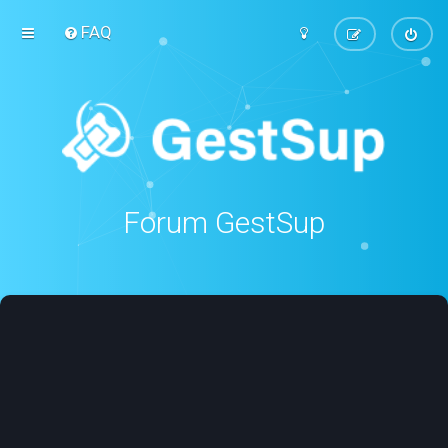
FAQ
Forum GestSup