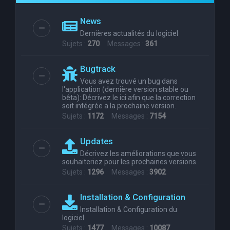
e
News
r
Dernières actualités du logiciel
c
Sujets :
270
Messages :
361
h
Bugtrack
e
Vous avez trouvé un bug dans
r
l'application (dernière version stable ou
bêta): Décrivez le ici afin que la correction
soit intégrée a la prochaine version.
Sujets :
1172
Messages :
7154
Updates
Décrivez les améliorations que vous
souhaiteriez pour les prochaines versions.
Sujets :
1296
Messages :
3902
Installation & Configuration
Installation & Configuration du
logiciel
Sujets :
1477
Messages :
10087