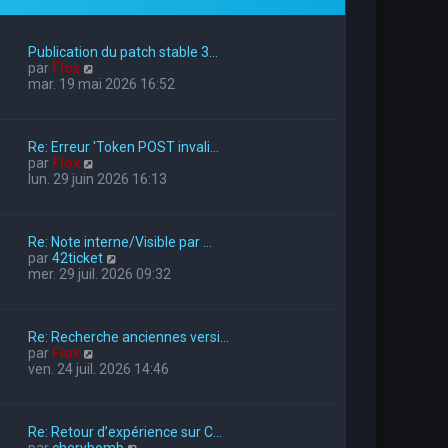
Publication du patch stable 3…
V
par
Flox
o
mar. 19 mai 2026 16:52
i
r
l
Re: Erreur 'Token POST invali…
e
V
par
Flox
d
o
lun. 29 juin 2026 16:13
e
i
r
r
n
l
i
Re: Note interne/Visible par …
e
e
V
par
42ticket
d
r
o
mer. 29 juil. 2026 09:32
e
m
i
r
e
r
n
s
l
i
s
Re: Recherche anciennes versi…
e
e
a
V
par
Flox
d
r
g
o
ven. 24 juil. 2026 14:46
e
m
e
i
r
e
r
n
s
l
i
s
Re: Retour d’expérience sur C…
e
e
a
V