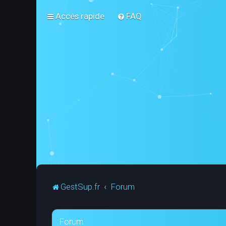
Accès rapide
FAQ
GestSup.fr
Forum
Forum