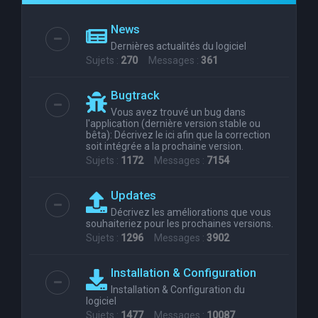
e
News
r
Dernières actualités du logiciel
c
Sujets :
270
Messages :
361
h
Bugtrack
e
Vous avez trouvé un bug dans
r
l'application (dernière version stable ou
bêta): Décrivez le ici afin que la correction
soit intégrée a la prochaine version.
Sujets :
1172
Messages :
7154
Updates
Décrivez les améliorations que vous
souhaiteriez pour les prochaines versions.
Sujets :
1296
Messages :
3902
Installation & Configuration
Installation & Configuration du
logiciel
Sujets :
1477
Messages :
10087