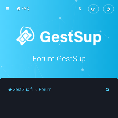
FAQ
Forum GestSup
R
GestSup.fr
Forum
e
c
h