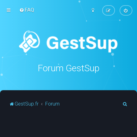
FAQ
Forum GestSup
R
GestSup.fr
Forum
e
c
h