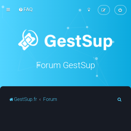
FAQ
Forum GestSup
R
GestSup.fr
Forum
e
c
h