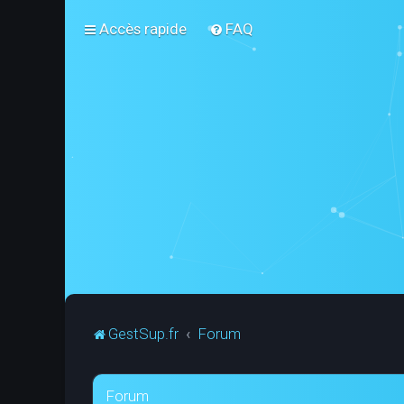
Accès rapide
FAQ
GestSup.fr
Forum
Forum