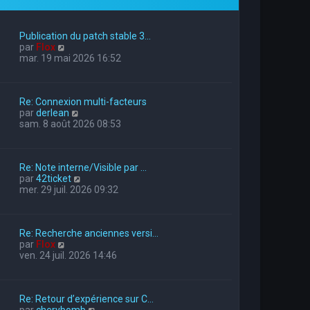
Publication du patch stable 3…
V
par
Flox
o
mar. 19 mai 2026 16:52
i
r
l
Re: Connexion multi-facteurs
e
V
par
derlean
d
o
sam. 8 août 2026 08:53
e
i
r
r
n
l
i
Re: Note interne/Visible par …
e
e
V
par
42ticket
d
r
o
mer. 29 juil. 2026 09:32
e
m
i
r
e
r
n
s
l
i
s
Re: Recherche anciennes versi…
e
e
a
V
par
Flox
d
r
g
o
ven. 24 juil. 2026 14:46
e
m
e
i
r
e
r
n
s
l
i
s
Re: Retour d’expérience sur C…
e
e
a
V