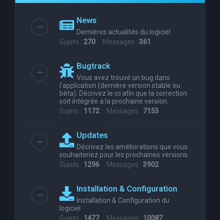
e
News
r
Dernières actualités du logiciel
c
Sujets :
270
Messages :
361
h
Bugtrack
e
Vous avez trouvé un bug dans
r
l'application (dernière version stable ou
bêta): Décrivez le ici afin que la correction
soit intégrée a la prochaine version.
Sujets :
1172
Messages :
7153
Updates
Décrivez les améliorations que vous
souhaiteriez pour les prochaines versions.
Sujets :
1296
Messages :
3902
Installation & Configuration
Installation & Configuration du
logiciel
Sujets :
1477
Messages :
10087