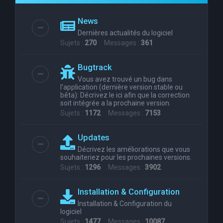
e
News
r
Dernières actualités du logiciel
c
Sujets :
270
Messages :
361
h
Bugtrack
e
Vous avez trouvé un bug dans
r
l'application (dernière version stable ou
bêta): Décrivez le ici afin que la correction
soit intégrée a la prochaine version.
Sujets :
1172
Messages :
7153
Updates
Décrivez les améliorations que vous
souhaiteriez pour les prochaines versions.
Sujets :
1296
Messages :
3902
Installation & Configuration
Installation & Configuration du
logiciel
Sujets :
1477
Messages :
10087