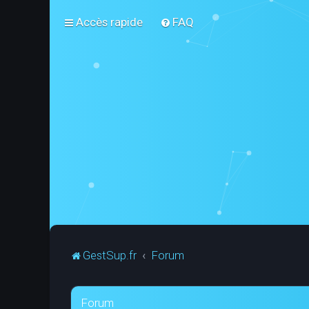
Accès rapide
FAQ
GestSup.fr
Forum
Forum