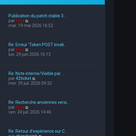
Publication du patch stable 3…
V
par
Flox
o
mar. 19 mai 2026 16:52
i
r
l
Re: Erreur 'Token POST invali…
e
V
par
Flox
d
o
lun. 29 juin 2026 16:13
e
i
r
r
n
l
i
Re: Note interne/Visible par …
e
e
V
par
42ticket
d
r
o
mer. 29 juil. 2026 09:32
e
m
i
r
e
r
n
s
l
i
s
Re: Recherche anciennes versi…
e
e
a
V
par
Flox
d
r
g
o
ven. 24 juil. 2026 14:46
e
m
e
i
r
e
r
n
s
l
i
s
Re: Retour d’expérience sur C…
e
e
a
V