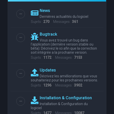
e
News
r
Dernières actualités du logiciel
c
Sujets :
270
Messages :
361
h
Bugtrack
e
Vous avez trouvé un bug dans
r
l'application (dernière version stable ou
bêta): Décrivez le ici afin que la correction
soit intégrée a la prochaine version.
Sujets :
1172
Messages :
7153
Updates
Décrivez les améliorations que vous
souhaiteriez pour les prochaines versions.
Sujets :
1296
Messages :
3902
Installation & Configuration
Installation & Configuration du
logiciel
Sujets :
1477
Messages :
10087