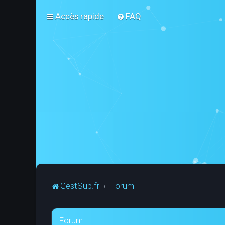
Accès rapide
FAQ
GestSup.fr
Forum
Forum