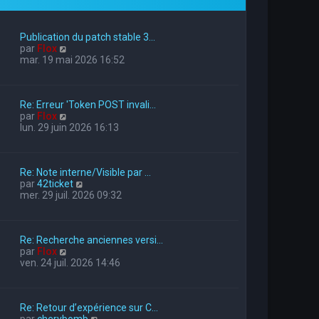
Publication du patch stable 3…
V
par
Flox
o
mar. 19 mai 2026 16:52
i
r
l
Re: Erreur 'Token POST invali…
e
V
par
Flox
d
o
lun. 29 juin 2026 16:13
e
i
r
r
n
l
i
Re: Note interne/Visible par …
e
e
V
par
42ticket
d
r
o
mer. 29 juil. 2026 09:32
e
m
i
r
e
r
n
s
l
i
s
Re: Recherche anciennes versi…
e
e
a
V
par
Flox
d
r
g
o
ven. 24 juil. 2026 14:46
e
m
e
i
r
e
r
n
s
l
i
s
Re: Retour d’expérience sur C…
e
e
a
V