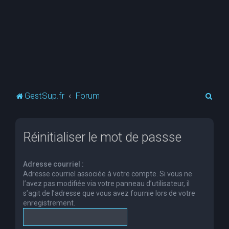
R
GestSup.fr
Forum
e
c
Réinitialiser le mot de passse
h
e
Adresse courriel :
r
Adresse courriel associée à votre compte. Si vous ne
c
l’avez pas modifiée via votre panneau d’utilisateur, il
s’agit de l’adresse que vous avez fournie lors de votre
h
enregistrement.
e
r