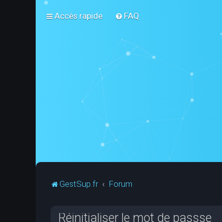
Accès rapide
FAQ
GestSup.fr
Forum
Réinitialiser le mot de passse