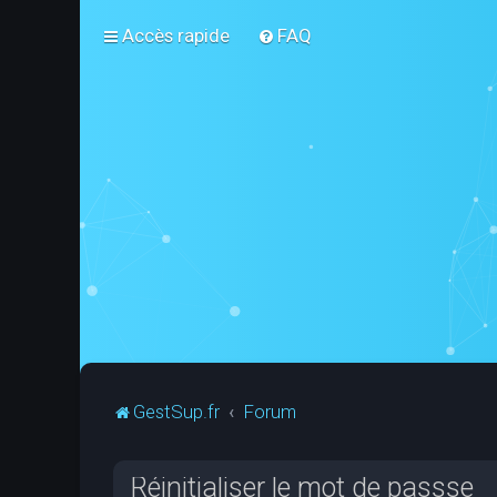
Accès rapide
FAQ
GestSup.fr
Forum
Réinitialiser le mot de passse