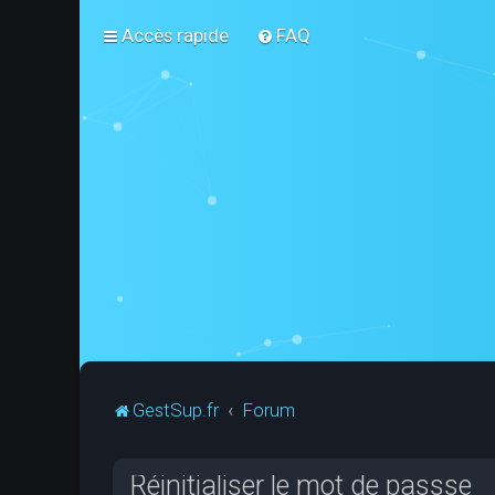
Accès rapide
FAQ
GestSup.fr
Forum
Réinitialiser le mot de passse