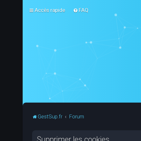
Accès rapide
FAQ
GestSup.fr
Forum
Supprimer les cookies