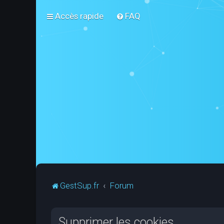
Accès rapide
FAQ
GestSup.fr
Forum
Supprimer les cookies