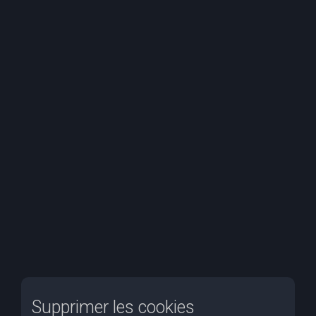
e
r
c
h
e
r
Supprimer les cookies