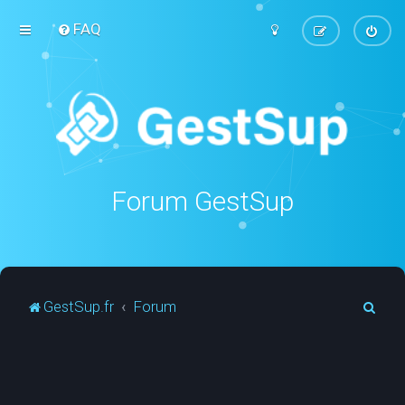
FAQ
Forum GestSup
R
GestSup.fr
Forum
e
c
h