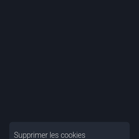
e
r
c
h
e
r
Supprimer les cookies