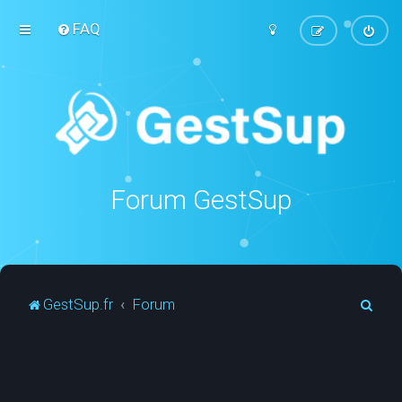
FAQ
Forum GestSup
R
GestSup.fr
Forum
e
c
h