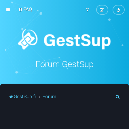
FAQ
Forum GestSup
R
GestSup.fr
Forum
e
c
h
e