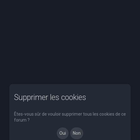
r
c
h
e
r
Supprimer les cookies
Êtes-vous sûr de vouloir supprimer tous les cookies de ce
forum ?