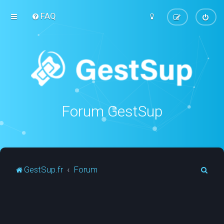
FAQ
Forum GestSup
R
GestSup.fr
Forum
e
c
h