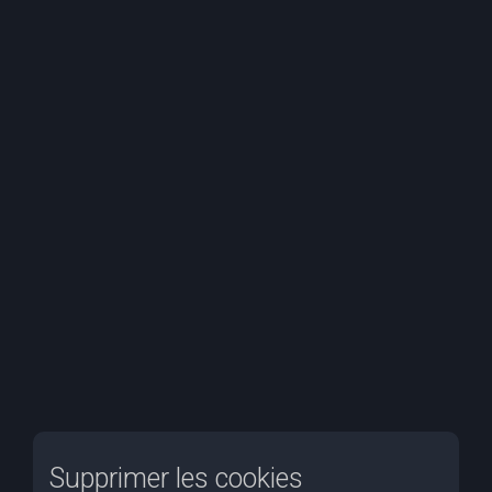
e
r
c
h
e
r
Supprimer les cookies