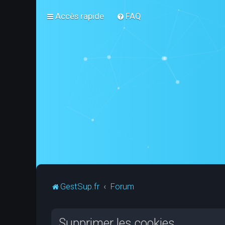
Accès rapide
FAQ
GestSup.fr
Forum
Supprimer les cookies