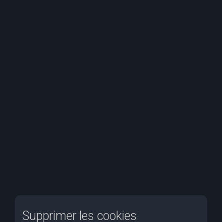
e
r
c
h
e
r
Supprimer les cookies