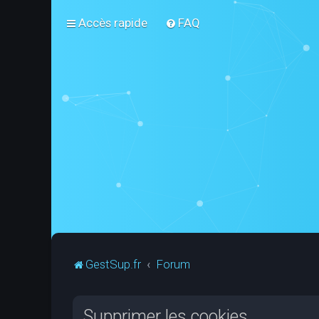
Accès rapide
FAQ
GestSup.fr
Forum
Supprimer les cookies