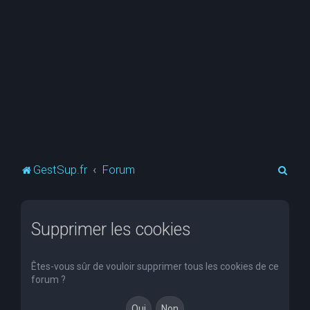
R
GestSup.fr
Forum
e
c
Supprimer les cookies
h
e
r
Êtes-vous sûr de vouloir supprimer tous les cookies de ce
forum ?
c
h