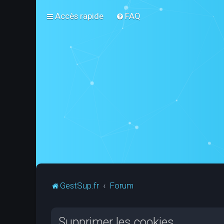
Accès rapide
FAQ
GestSup.fr
Forum
Supprimer les cookies