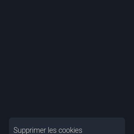
e
r
c
h
e
r
Supprimer les cookies