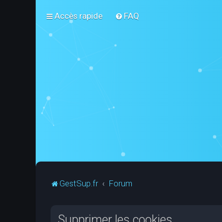
Accès rapide
FAQ
GestSup.fr
Forum
Supprimer les cookies