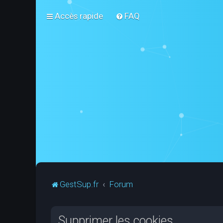
Accès rapide
FAQ
GestSup.fr
Forum
Supprimer les cookies