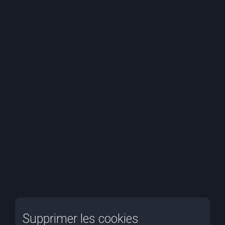
e
r
c
h
e
r
Supprimer les cookies