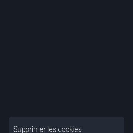
e
r
c
h
e
r
Supprimer les cookies