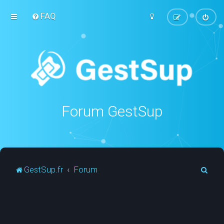
FAQ
Forum GestSup
R
GestSup.fr
Forum
e
c
h