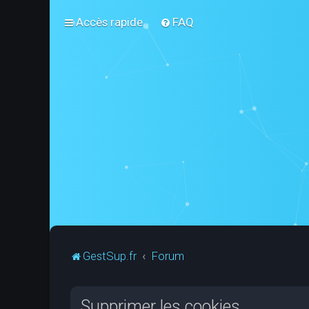
Accès rapide
FAQ
GestSup.fr
Forum
Supprimer les cookies