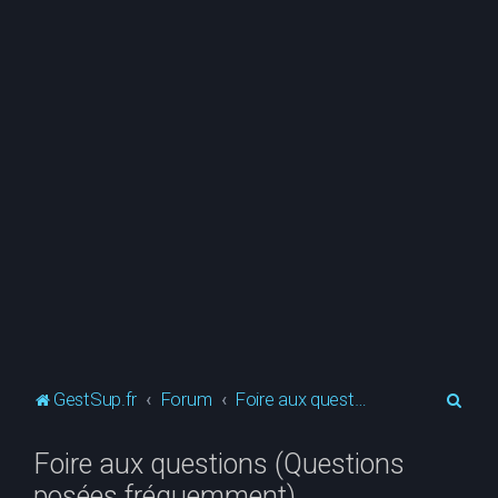
R
GestSup.fr
Forum
Foire aux questions (Questions posées fréquemment)
e
Foire aux questions (Questions
c
posées fréquemment)
h