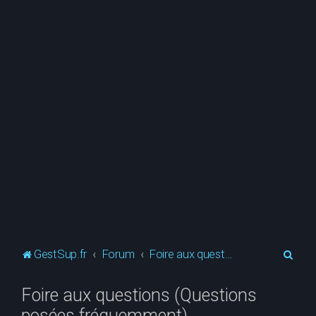
R
GestSup.fr
Forum
Foire aux questions (Questions posées fréquemment)
e
Foire aux questions (Questions
c
posées fréquemment)
h