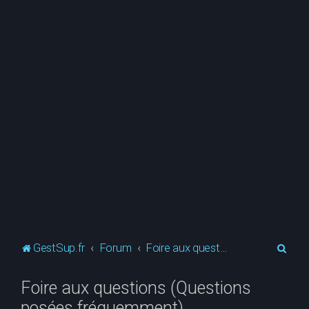
R
GestSup.fr
Forum
Foire aux questions (Questions posées fréquemment)
e
Foire aux questions (Questions
c
posées fréquemment)
h