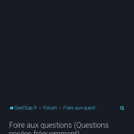
R
GestSup.fr
Forum
Foire aux questions (Questions posées fréquemment)
e
Foire aux questions (Questions
c
posées fréquemment)
h