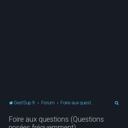
R
GestSup.fr
Forum
Foire aux questions (Questions posées fréquemment)
e
Foire aux questions (Questions
c
posées fréquemment)
h