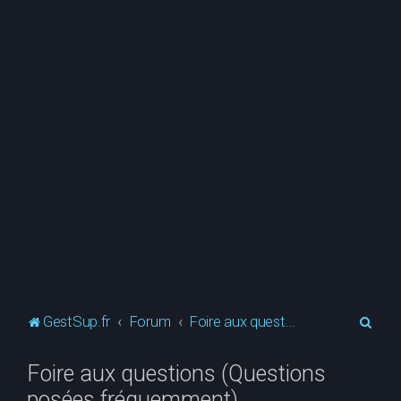
R
GestSup.fr
Forum
Foire aux questions (Questions posées fréquemment)
e
Foire aux questions (Questions
c
posées fréquemment)
h