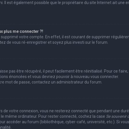
 Il est également possible que le propriétaire du site Internet ait une er
ux plus me connecter ?!
ou supprimé votre compte. En effet, il est courant de supprimer réguliè
ntez de vous ré-enregistrer et soyez plus investi sur le forum.
se pas être récupéré, il peut facilement être réinitialisé. Pour ce fair
uctions énoncées et vous devriez pouvoir à nouveau vous connecter.
votre mot de passe, contactez un administrateur du forum.
?
rs de votre connexion, vous ne resterez connecté que pendant une du
ant le même ordinateur. Pour rester connecté, cochez la case
Se souvenir 
r accéder au forum (bibliothèque, cyber-café, université, etc.). Si vous
nalité.