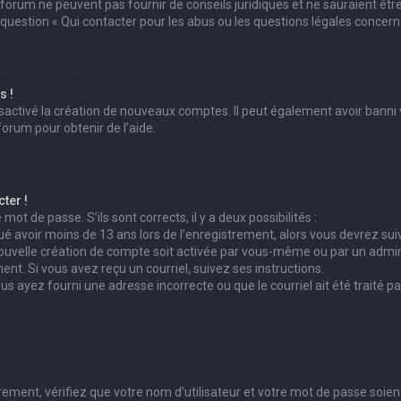
 forum ne peuvent pas fournir de conseils juridiques et ne sauraient êtr
 question « Qui contacter pour les abus ou les questions légales concern
s !
sactivé la création de nouveaux comptes. Il peut également avoir banni v
forum pour obtenir de l’aide.
ter !
mot de passe. S’ils sont corrects, il y a deux possibilités :
ué avoir moins de 13 ans lors de l’enregistrement, alors vous devrez suiv
uvelle création de compte soit activée par vous-même ou par un admini
ent. Si vous avez reçu un courriel, suivez ses instructions.
ous ayez fourni une adresse incorrecte ou que le courriel ait été traité pa
ement, vérifiez que votre nom d’utilisateur et votre mot de passe soient