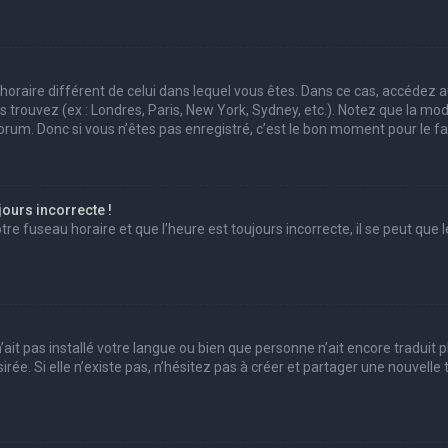
au horaire différent de celui dans lequel vous êtes. Dans ce cas, accédez 
us trouvez (ex : Londres, Paris, New York, Sydney, etc.). Notez que la mo
um. Donc si vous n’êtes pas enregistré, c’est le bon moment pour le fai
jours incorrecte !
e fuseau horaire et que l’heure est toujours incorrecte, il se peut que l
 n’ait pas installé votre langue ou bien que personne n’ait encore trad
irée. Si elle n’existe pas, n’hésitez pas à créer et partager une nouvell