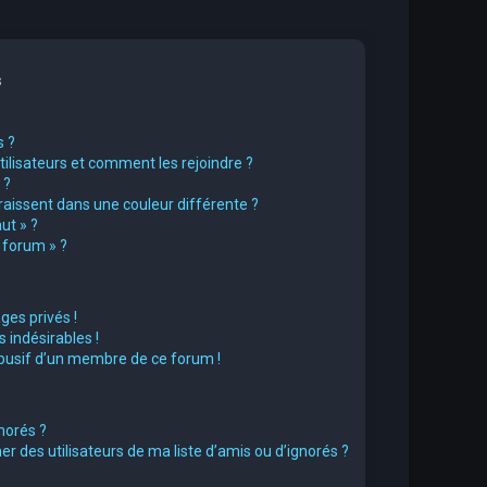
s
s ?
utilisateurs et comment les rejoindre ?
 ?
issent dans une couleur différente ?
ut » ?
u forum » ?
es privés !
 indésirables !
abusif d’un membre de ce forum !
norés ?
 des utilisateurs de ma liste d’amis ou d’ignorés ?