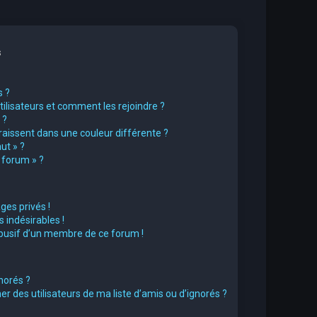
s
s ?
utilisateurs et comment les rejoindre ?
 ?
issent dans une couleur différente ?
ut » ?
u forum » ?
es privés !
 indésirables !
abusif d’un membre de ce forum !
norés ?
 des utilisateurs de ma liste d’amis ou d’ignorés ?