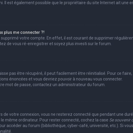
 Il est également possible que le propriétaire du site Internet ait une er
ux plus me connecter ?!
ou supprimé votre compte. En effet, il est courant de supprimer réguliè
ntez de vous ré-enregistrer et soyez plus investi sur le forum.
se pas être récupéré, il peut facilement être réinitialisé. Pour ce fair
uctions énoncées et vous devriez pouvoir à nouveau vous connecter.
votre mot de passe, contactez un administrateur du forum.
?
rs de votre connexion, vous ne resterez connecté que pendant une du
ant le même ordinateur. Pour rester connecté, cochez la case
Se souvenir 
r accéder au forum (bibliothèque, cyber-café, université, etc.). Si vous
nalité.