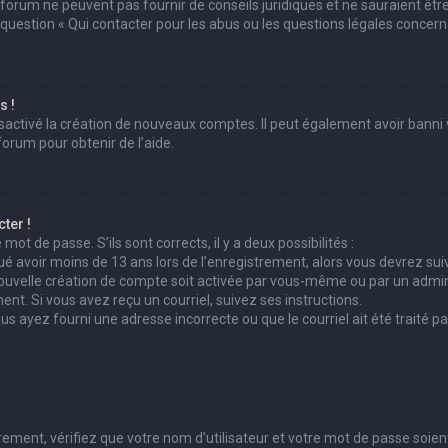
 forum ne peuvent pas fournir de conseils juridiques et ne sauraient êtr
 question « Qui contacter pour les abus ou les questions légales concern
s !
sactivé la création de nouveaux comptes. Il peut également avoir banni v
forum pour obtenir de l’aide.
ter !
mot de passe. S’ils sont corrects, il y a deux possibilités :
ué avoir moins de 13 ans lors de l’enregistrement, alors vous devrez suiv
uvelle création de compte soit activée par vous-même ou par un admini
ent. Si vous avez reçu un courriel, suivez ses instructions.
ous ayez fourni une adresse incorrecte ou que le courriel ait été traité pa
ement, vérifiez que votre nom d’utilisateur et votre mot de passe soient