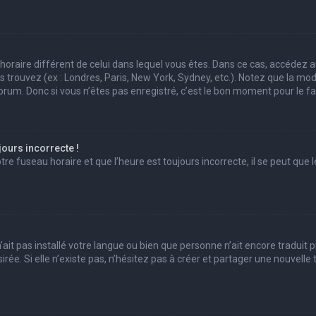
au horaire différent de celui dans lequel vous êtes. Dans ce cas, accédez 
us trouvez (ex : Londres, Paris, New York, Sydney, etc.). Notez que la mo
um. Donc si vous n’êtes pas enregistré, c’est le bon moment pour le fai
jours incorrecte !
e fuseau horaire et que l’heure est toujours incorrecte, il se peut que l
 n’ait pas installé votre langue ou bien que personne n’ait encore trad
irée. Si elle n’existe pas, n’hésitez pas à créer et partager une nouvell