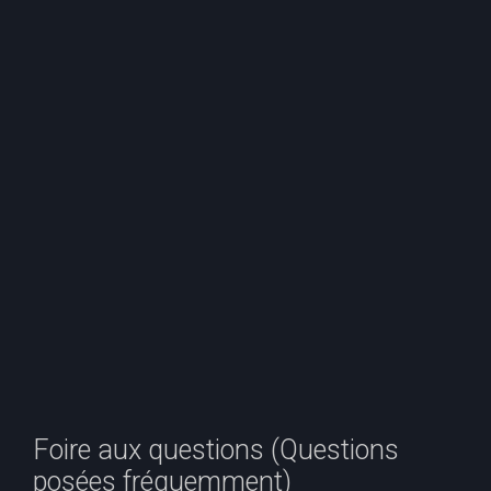
e
r
c
h
e
r
Foire aux questions (Questions
posées fréquemment)