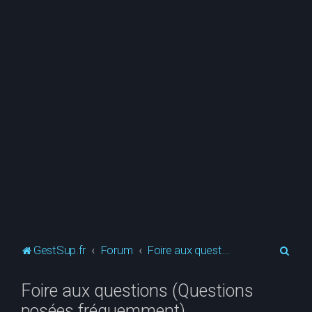
R
GestSup.fr
Forum
Foire aux questions (Questions posées fréquemment)
e
Foire aux questions (Questions
c
posées fréquemment)
h