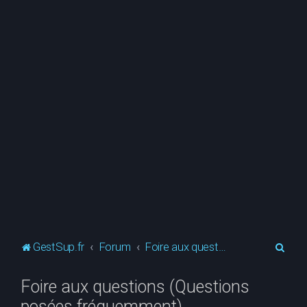
R
GestSup.fr
Forum
Foire aux questions (Questions posées fréquemment)
e
Foire aux questions (Questions
c
posées fréquemment)
h