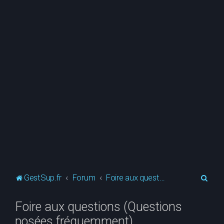
R
GestSup.fr
Forum
Foire aux questions (Questions posées fréquemment)
e
Foire aux questions (Questions
c
posées fréquemment)
h