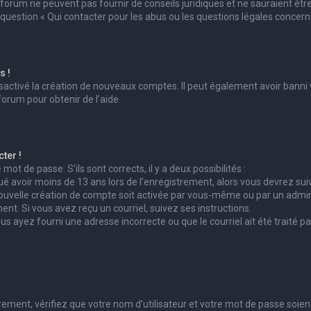
 forum ne peuvent pas fournir de conseils juridiques et ne sauraient êtr
 question « Qui contacter pour les abus ou les questions légales concern
s !
sactivé la création de nouveaux comptes. Il peut également avoir banni v
forum pour obtenir de l’aide.
ter !
mot de passe. S’ils sont corrects, il y a deux possibilités :
ué avoir moins de 13 ans lors de l’enregistrement, alors vous devrez suiv
uvelle création de compte soit activée par vous-même ou par un admini
ent. Si vous avez reçu un courriel, suivez ses instructions.
ous ayez fourni une adresse incorrecte ou que le courriel ait été traité pa
ement, vérifiez que votre nom d’utilisateur et votre mot de passe soient