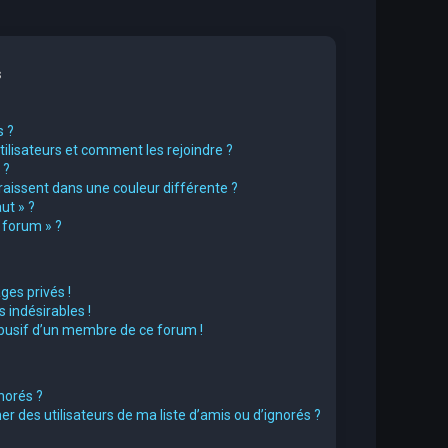
s
s ?
utilisateurs et comment les rejoindre ?
 ?
issent dans une couleur différente ?
ut » ?
u forum » ?
es privés !
 indésirables !
abusif d’un membre de ce forum !
norés ?
 des utilisateurs de ma liste d’amis ou d’ignorés ?