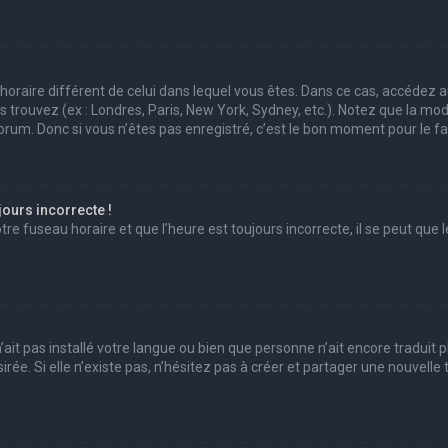
au horaire différent de celui dans lequel vous êtes. Dans ce cas, accédez 
us trouvez (ex : Londres, Paris, New York, Sydney, etc.). Notez que la mo
um. Donc si vous n’êtes pas enregistré, c’est le bon moment pour le fai
jours incorrecte !
e fuseau horaire et que l’heure est toujours incorrecte, il se peut que l
 n’ait pas installé votre langue ou bien que personne n’ait encore trad
irée. Si elle n’existe pas, n’hésitez pas à créer et partager une nouvell