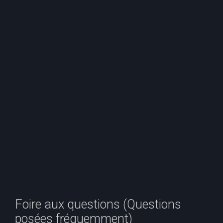
e
r
c
h
e
r
Foire aux questions (Questions
posées fréquemment)